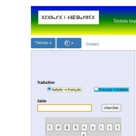
Tantala taq
Thèmes
Contact
Traduction
kabyle → français
français → kabyle
Saisie