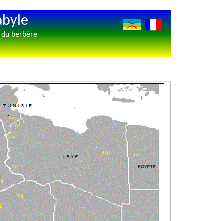
abyle
s du berbère