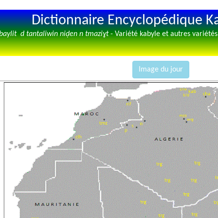
Dictionnaire Encyclopédique K
baylit d tantaliwin niḍen n tmaziɣt
- Variété kabyle et autres variété